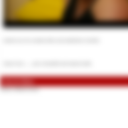
einfach nur ein wundervolles und natürliches Lächeln.
Anna's face ...... just a beautiful and natural smile.
Fotos im Album
Dieses Album ist leer.