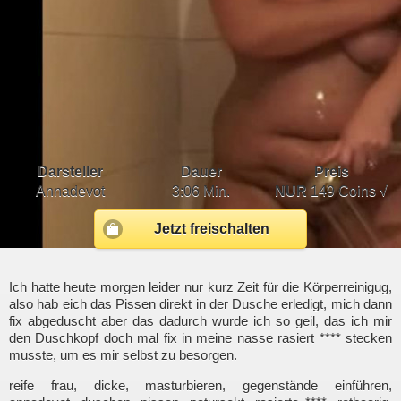
Darsteller
Dauer
Preis
Annadevot
3:06 Min.
NUR
149 Coins √
Jetzt freischalten
Ich hatte heute morgen leider nur kurz Zeit für die Körperreinigug,
also hab eich das Pissen direkt in der Dusche erledigt, mich dann
fix abgeduscht aber das dadurch wurde ich so geil, das ich mir
den Duschkopf doch mal fix in meine nasse rasiert **** stecken
musste, um es mir selbst zu besorgen.
reife frau, dicke, masturbieren, gegenstände einführen,