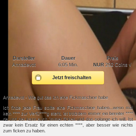
Darsteller
Dauer
Preis
Annadevot
6:05 Min.
NUR
292 Coins √
Jetzt freischalten
Annadevot - Wie gut das ich eine Fickmaschine habe
Ich finde jede Frau sollte eine Fickmaschine haben...wenn mal
kein **** zur Verfü****g steht, ist trotzdem immer ein bereiter ****
da und der kann auch immer ficken und das solange ich will. Ist
zwar kein Ersatz für einen echten ****, aber besser wie nichts
zum ficken zu haben.