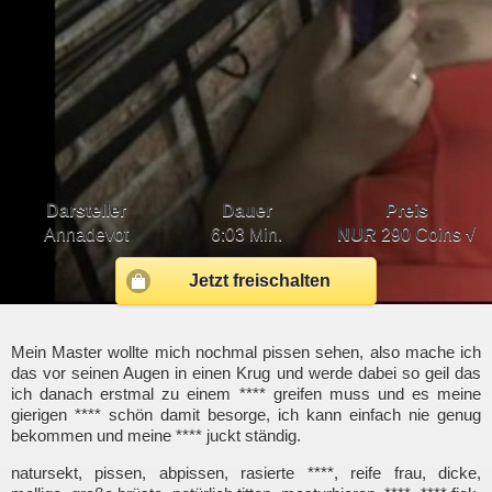
Darsteller
Dauer
Preis
Annadevot
6:03 Min.
NUR
290 Coins √
Jetzt freischalten
Mein Master wollte mich nochmal pissen sehen, also mache ich
das vor seinen Augen in einen Krug und werde dabei so geil das
ich danach erstmal zu einem **** greifen muss und es meine
gierigen **** schön damit besorge, ich kann einfach nie genug
bekommen und meine **** juckt ständig.
natursekt, pissen, abpissen, rasierte ****, reife frau, dicke,