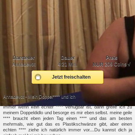
Darsteller
Dauer
Preis
Annadevot
4:21 Min.
NUR
209 Coins √
Jetzt freischalten
Annadevot - Mein Doppel**** und ich
Immer wenn kein echter **** verfügbar ist, dann greife ich zu
meinem Doppeldidlo und besorge es mir eben selbst. meine geile
**** braucht eben jeden Tag einen **** und das am besten
mehrmals, wie gut das es Plastikschwänze gibt, aber einen
echten **** ziehe ich natürlich immer vor....Du kannst dich ja