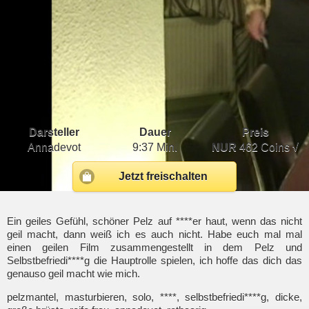
Darsteller
Dauer
Preis
Annadevot
9:37 Min.
NUR
462 Coins √
Jetzt freischalten
Ein geiles Gefühl, schöner Pelz auf ****er haut, wenn das nicht
geil macht, dann weiß ich es auch nicht. Habe euch mal mal
einen geilen Film zusammengestellt in dem Pelz und
Selbstbefriedi****g die Hauptrolle spielen, ich hoffe das dich das
genauso geil macht wie mich.
pelzmantel, masturbieren, solo, ****, selbstbefriedi****g, dicke,