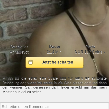
Darsteller
Dauer
Preis
Annadevot
2:14 Min.
NUR
107 Coins √
Jetzt freischalten
Mmhh für die einen eine Strafe und für mich die schönste
Belohnung der, wenn ich schön in ein Glas pissen darf und dann
den warmen Saft geniessen darf, leider erlaubt mir das mein
Master nur viel zu selten.