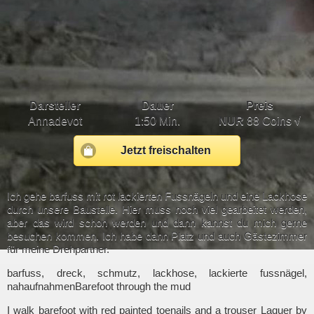
Darsteller
Dauer
Preis
Annadevot
1:50 Min.
NUR
88 Coins √
Jetzt freischalten
Ich gehe barfuss mit rot lackierten Fussnägeln und eine Lackhose
durch unsere Baustelle. Hier muss noch viel gearbeitet werden,
aber das wird schon werden und dann kannst du mich gerne
besuchen kommen. Ich habe dann Platz und auch Gästezimmer
für meine Drehpartner.
barfuss, dreck, schmutz, lackhose, lackierte fussnägel,
nahaufnahmenBarefoot through the mud
I walk barefoot with red painted toenails and a trouser Laquer by