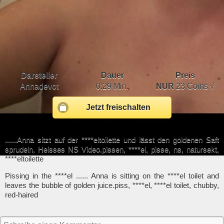
Darsteller
Dauer
Preis
Annadevot
0:29 Min.
NUR
23 Coins √
Jetzt freischalten
......Anna sitzt auf der ****eltoilette und lässt den goldenen Saft
sprudeln. Heisses NS Video.pissen, ****el, pisse, ns, natursekt,
****eltoilette
Pissing in the ****el ...... Anna is sitting on the ****el toilet and
leaves the bubble of golden juice.piss, ****el, ****el toilet, chubby,
red-haired