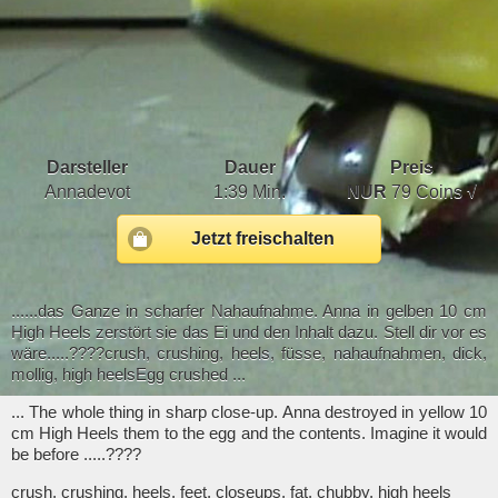
Darsteller
Dauer
Preis
Annadevot
1:39 Min.
NUR
79 Coins √
Jetzt freischalten
......das Ganze in scharfer Nahaufnahme. Anna in gelben 10 cm
High Heels zerstört sie das Ei und den Inhalt dazu. Stell dir vor es
wäre.....????crush, crushing, heels, füsse, nahaufnahmen, dick,
mollig, high heelsEgg crushed ...
... The whole thing in sharp close-up. Anna destroyed in yellow 10
cm High Heels them to the egg and the contents. Imagine it would
be before .....????
crush, crushing, heels, feet, closeups, fat, chubby, high heels