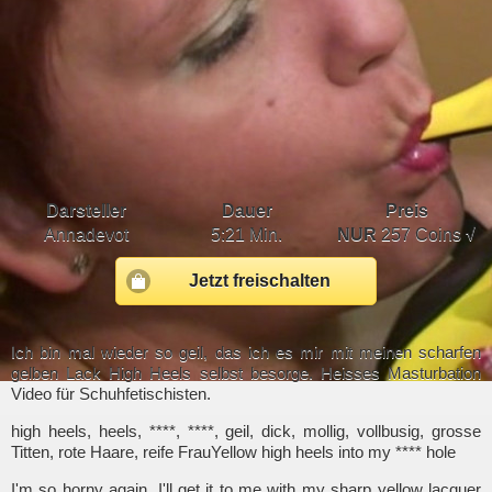
Darsteller
Dauer
Preis
Annadevot
5:21 Min.
NUR
257 Coins √
Jetzt freischalten
Ich bin mal wieder so geil, das ich es mir mit meinen scharfen
gelben Lack High Heels selbst besorge. Heisses Masturbation
Video für Schuhfetischisten.
high heels, heels, ****, ****, geil, dick, mollig, vollbusig, grosse
Titten, rote Haare, reife FrauYellow high heels into my **** hole
I'm so horny again, I'll get it to me with my sharp yellow lacquer