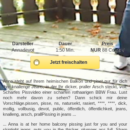
Darsteller
Dauer
Preis
Annadevot
1:50 Min.
NUR
88 Coins √
Jetzt freischalten
Anna steht auf Ihrem heimischen Balkon und pisst nur für dich
Ihre knallenge Jeans, in der Ihr dicker, praller Arsch steckt, voll.
Scharfes Pissvideo einer scharfen rothaarigen BBW Frau. Lust
noch mehr davon zu sehen? Dann schick mir deine
Vorschläge.pissen, pisse, ns, natursekt, rasiert, ****, ****, dick,
mollig, vollbusig, devot, public, öffentlich, öffentlichkeit, jeans,
knalleng, arsch, prallPissing in jeans ...
... Anna is at her home balcony pissing just for you and your
skintight jeans, puts you in the thicker, plumper ass full. Sharp