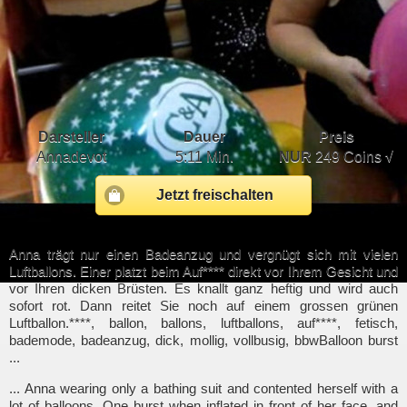
Darsteller
Dauer
Preis
Annadevot
5:11 Min.
NUR
249 Coins √
Jetzt freischalten
Anna trägt nur einen Badeanzug und vergnügt sich mit vielen
Luftballons. Einer platzt beim Auf**** direkt vor Ihrem Gesicht und
vor Ihren dicken Brüsten. Es knallt ganz heftig und wird auch
sofort rot. Dann reitet Sie noch auf einem grossen grünen
Luftballon.****, ballon, ballons, luftballons, auf****, fetisch,
bademode, badeanzug, dick, mollig, vollbusig, bbwBalloon burst
...
... Anna wearing only a bathing suit and contented herself with a
lot of balloons. One burst when inflated in front of her face, and