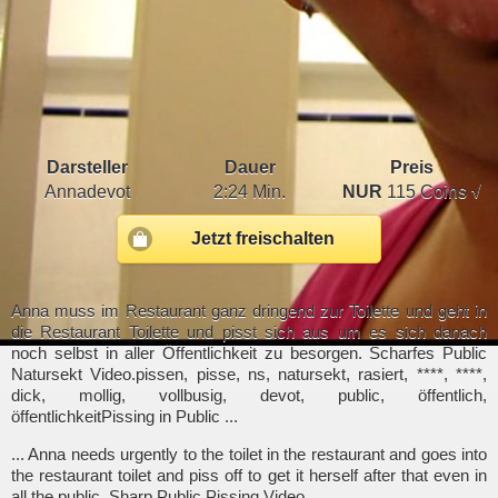
Darsteller
Dauer
Preis
Annadevot
2:24 Min.
NUR
115 Coins √
Jetzt freischalten
Anna muss im Restaurant ganz dringend zur Toilette und geht in
die Restaurant Toilette und pisst sich aus um es sich danach
noch selbst in aller Öffentlichkeit zu besorgen. Scharfes Public
Natursekt Video.pissen, pisse, ns, natursekt, rasiert, ****, ****,
dick, mollig, vollbusig, devot, public, öffentlich,
öffentlichkeitPissing in Public ...
... Anna needs urgently to the toilet in the restaurant and goes into
the restaurant toilet and piss off to get it herself after that even in
all the public. Sharp Public Pissing Video.